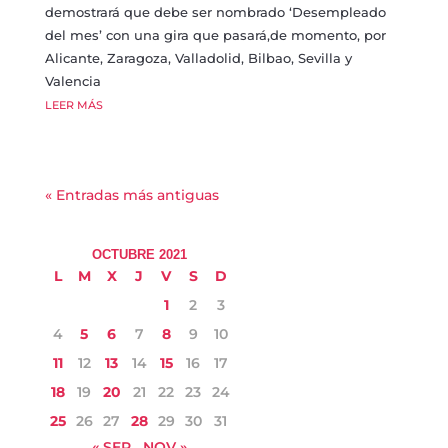
demostrará que debe ser nombrado ‘Desempleado
del mes’ con una gira que pasará,de momento, por
Alicante, Zaragoza, Valladolid, Bilbao, Sevilla y
Valencia
LEER MÁS
« Entradas más antiguas
OCTUBRE 2021
L
M
X
J
V
S
D
1
2
3
4
5
6
7
8
9
10
11
12
13
14
15
16
17
18
19
20
21
22
23
24
25
26
27
28
29
30
31
« SEP
NOV »