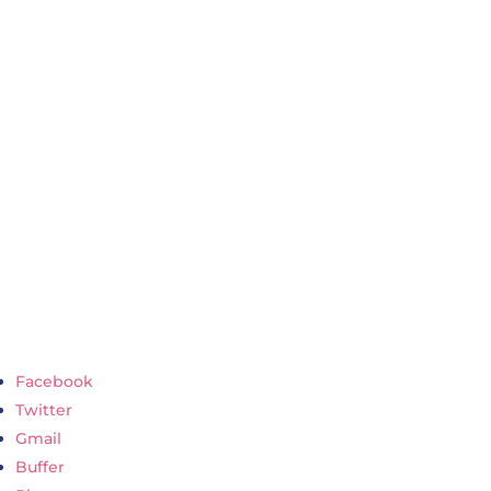
Un espectáculo en vivo, fresco como el oxígeno y
necesario como el oxígeno. Un espectáculo para
todos los públicos, incluido usted.
Facebook
Twitter
Gmail
Buffer