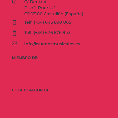

C/ Denia 4
Piso 1. Puerta 1
CP 12100 Castellón (España)
Telf. (+34) 645 890 065

Telf. (+34) 676 576 943


info@suenosmusicales.es
MIEMBRO DE:
COLABORADOR DE: