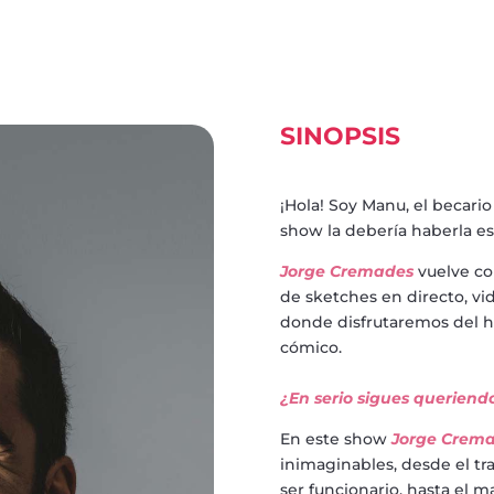
SINOPSIS
¡Hola! Soy Manu, el becario
show la debería haberla esc
Jorge Cremades
vuelve c
de sketches en directo, v
donde disfrutaremos del hu
cómico.
¿En serio sigues queriendo
En este show
Jorge Crem
inimaginables, desde el t
ser funcionario, hasta el m