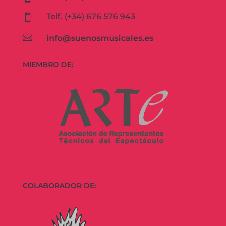
Telf. (+34) 676 576 943


info@suenosmusicales.es
MIEMBRO DE:
COLABORADOR DE: