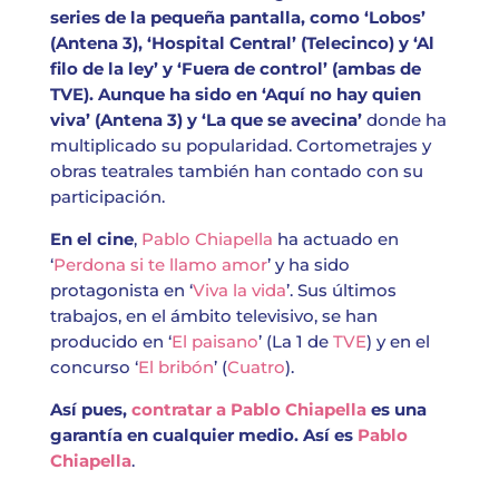
series de la pequeña pantalla, como ‘Lobos’
(Antena 3), ‘Hospital Central’ (Telecinco) y ‘Al
filo de la ley’ y ‘Fuera de control’ (ambas de
TVE). Aunque ha sido en ‘Aquí no hay quien
viva’ (Antena 3) y ‘La que se avecina’
donde ha
multiplicado su popularidad. Cortometrajes y
obras teatrales también han contado con su
participación.
En el cine
,
Pablo Chiapella
ha actuado en
‘
Perdona si te llamo amor
’ y ha sido
protagonista en ‘
Viva la vida
’. Sus últimos
trabajos, en el ámbito televisivo, se han
producido en ‘
El paisano
’ (La 1 de
TVE
) y en el
concurso ‘
El bribón
’ (
Cuatro
).
Así pues,
contratar a Pablo Chiapella
es una
garantía en cualquier medio. Así es
Pablo
Chiapella
.