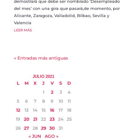
demostrará que debe ser nombrado ‘Desempleado
del mes’ con una gira que pasará,de momento, por
Alicante, Zaragoza, Valladolid, Bilbao, Sevilla y
Valencia
LEER MÁS
« Entradas más antiguas
JULIO 2021
L
M
X
J
V
S
D
1
2
3
4
5
6
7
8
9
10
11
12
13
14
15
16
17
18
19
20
21
22
23
24
25
26
27
28
29
30
31
« JUN
AGO »