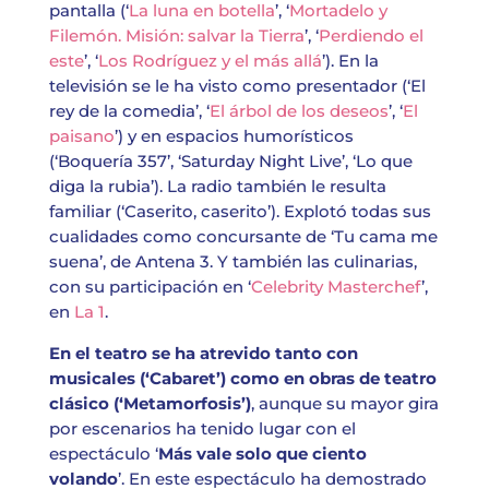
pantalla (‘
La luna en botella
’, ‘
Mortadelo y
Filemón. Misión: salvar la Tierra
’, ‘
Perdiendo el
este
’, ‘
Los Rodríguez y el más allá
’). En la
televisión se le ha visto como presentador (‘El
rey de la comedia’, ‘
El árbol de los deseos
’, ‘
El
paisano
’) y en espacios humorísticos
(‘Boquería 357’, ‘Saturday Night Live’, ‘Lo que
diga la rubia’). La radio también le resulta
familiar (‘Caserito, caserito’). Explotó todas sus
cualidades como concursante de ‘Tu cama me
suena’, de Antena 3. Y también las culinarias,
con su participación en ‘
Celebrity Masterchef
’,
en
La 1
.
En el teatro se ha atrevido tanto con
musicales (‘Cabaret’) como en obras de teatro
clásico (‘Metamorfosis’)
, aunque su mayor gira
por escenarios ha tenido lugar con el
espectáculo ‘
Más vale solo que ciento
volando
’. En este espectáculo ha demostrado