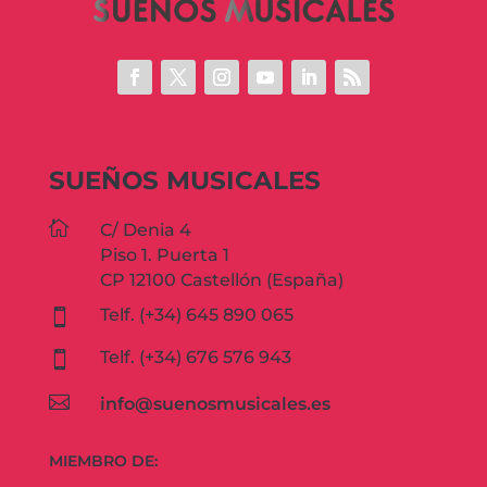
SUEÑOS MUSICALES

C/ Denia 4
Piso 1. Puerta 1
CP 12100 Castellón (España)
Telf. (+34) 645 890 065

Telf. (+34) 676 576 943


info@suenosmusicales.es
MIEMBRO DE: