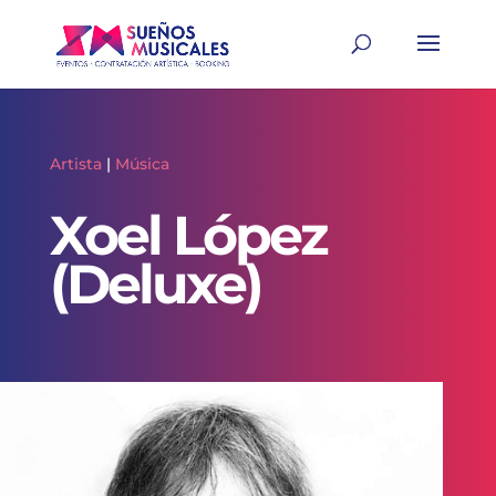
Artista
|
Música
Xoel López
(Deluxe)