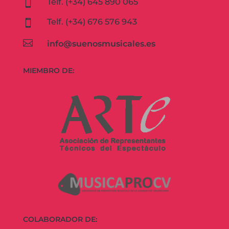
Telf. (+34) 645 890 065

Telf. (+34) 676 576 943


info@suenosmusicales.es
MIEMBRO DE:
COLABORADOR DE: