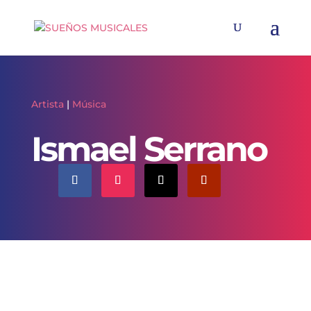
Artista
|
Música
Ismael Serrano