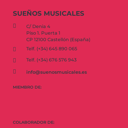
SUEÑOS MUSICALES

C/ Denia 4
Piso 1. Puerta 1
CP 12100 Castellón (España)
Telf. (+34) 645 890 065

Telf. (+34) 676 576 943


info@suenosmusicales.es
MIEMBRO DE:
COLABORADOR DE: