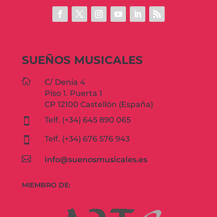
SUEÑOS MUSICALES

C/ Denia 4
Piso 1. Puerta 1
CP 12100 Castellón (España)
Telf. (+34) 645 890 065

Telf. (+34) 676 576 943


info@suenosmusicales.es
MIEMBRO DE: