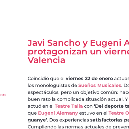
Javi Sancho y Eugeni
protagonizan un vierne
Valencia
Coincidió que el
viernes 22 de enero
actua
los monologuistas de
Sueños Musicales
. D
espectáculos, pero un objetivo común: hac
atre
buen rato la complicada situación actual. Y 
actuó en el
Teatre Talía
con
‘Del deporte t
que
Eugeni Alemany
estuvo en el
Teatre 
guanye’
. Dos experiencias
satisfactorias p
Cumpliendo las normas actuales de prevenc