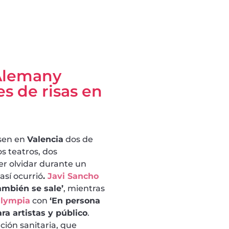
 Alemany
s de risas en
sen en
Valencia
dos de
os teatros, dos
er olvidar durante un
así ocurrió
.
Javi Sancho
ambién se sale’
, mientras
Olympia
con
‘En persona
ara artistas y público
.
ión sanitaria, que