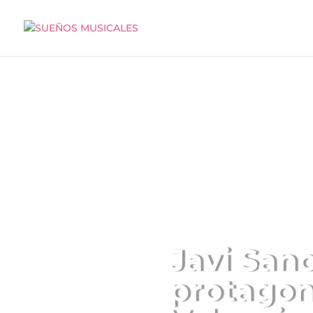
Javi San
protagon