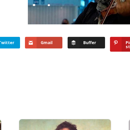
Twitter
Gmail
Buffer
Pi
st