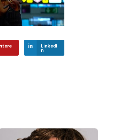
ntere
LinkedI
n