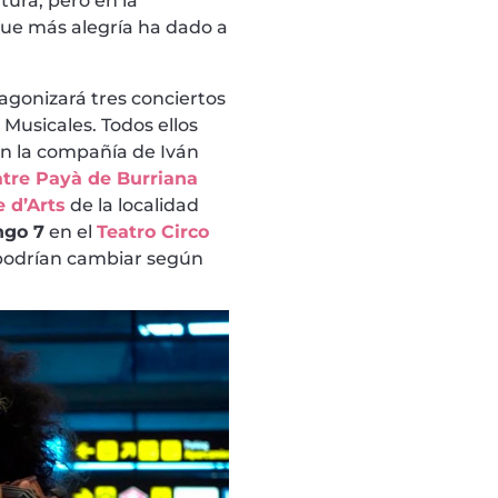
tura, pero en la
 que más alegría ha dado a
tagonizará tres conciertos
Musicales. Todos ellos
on la compañía de Iván
atre Payà de Burriana
 d’Arts
de la localidad
ngo 7
en el
Teatro Circo
s podrían cambiar según