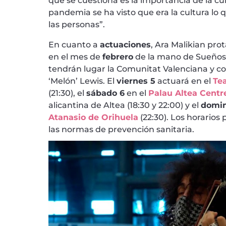
que se cuestiona es la importancia de la cul
pandemia se ha visto que era la cultura lo
las personas”.
En cuanto a
actuaciones
, Ara Malikian pro
en el mes de
febrero
de la mano de Sueños 
tendrán lugar la Comunitat Valenciana y c
‘Melón’ Lewis. El
viernes 5
actuará en el
Te
(21:30), el
sábado 6
en el
Palau Altea Centre
alicantina de Altea (18:30 y 22:00) y el
domi
Atanasio de Orihuela
(22:30). Los horario
las normas de prevención sanitaria.