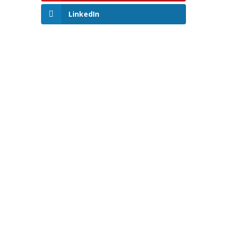
LinkedIn
Será el viernes 4 de agosto cuando llegue a los
cines ‘De perdidos al río’, película que