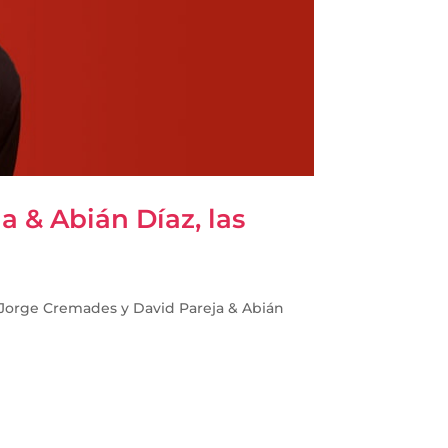
a & Abián Díaz, las
 Jorge Cremades y David Pareja & Abián