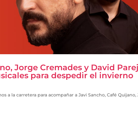
no, Jorge Cremades y David Parej
icales para despedir el invierno
s a la carretera para acompañar a Javi Sancho, Café Quijano,