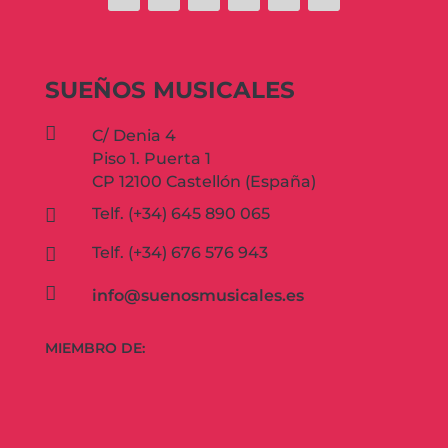
SUEÑOS MUSICALES

C/ Denia 4
Piso 1. Puerta 1
CP 12100 Castellón (España)
Telf. (+34) 645 890 065

Telf. (+34) 676 576 943


info@suenosmusicales.es
MIEMBRO DE: