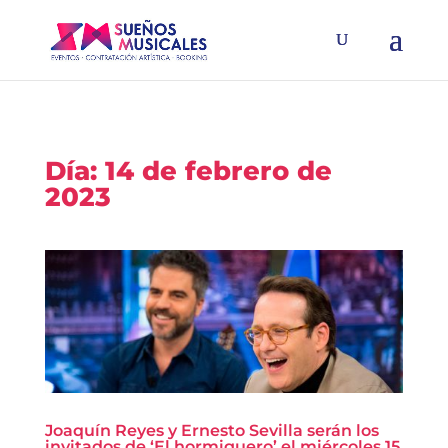
Día:
14 de febrero de
2023
Joaquín Reyes y Ernesto Sevilla serán los
invitados de ‘El hormiguero’ el miércoles 15