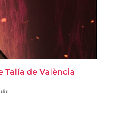
e Talía de València
alia